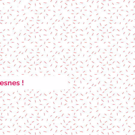
esnes !
3 ans