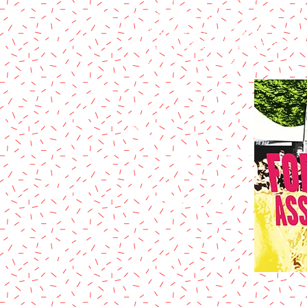
Sur notre stand :
Activité de pâte à sel
Jeux traditionnels en bois
Crêpes sucrées