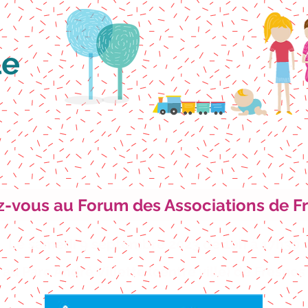
le
-vous au Forum des Associations de Fr
Le samedi 9 septembre 2023 de 10h à 17h30
au Parc André Villette (centre ville) de Fresnes