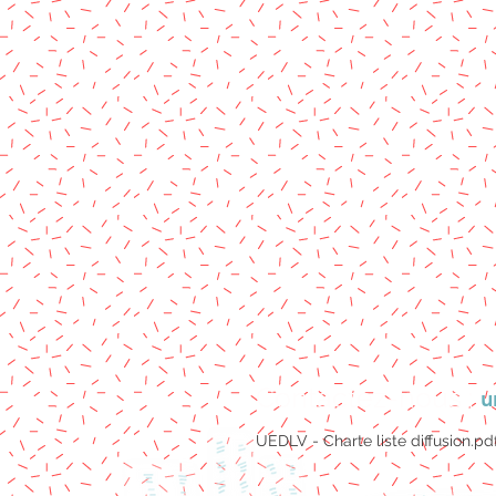
Contactez-nous :
u
UEDLV - Charte liste diffusion.pd