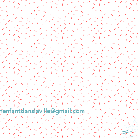
nenfantdanslaville@gmail.com
f